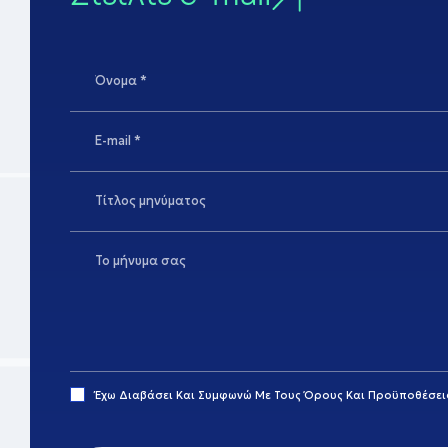
Έχω Διαβάσει Και Συμφωνώ Με Τους
Όρους Και Προϋποθέσει