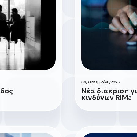
04/Σεπτεμβρίου/2025
άδος
Νέα διάκριση γ
κινδύνων RiMa