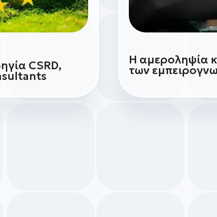
Η αμεροληψία κ
δηγία CSRD,
των εμπειρογν
sultants